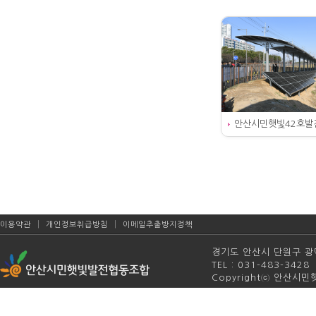
안산시민햇빛42호발
|
|
이용약관
개인정보취급방침
이메일추출방지정책
경기도 안산시 단원구 광덕4
TEL : 031-483-342
Copyrightⓒ 안산시민햇빛