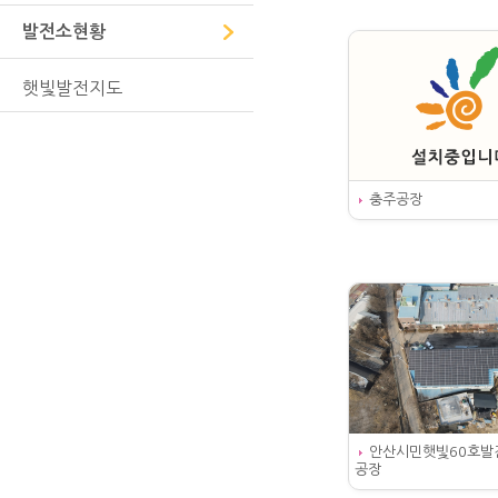
발전소현황
햇빛발전지도
충주공장
안산시민햇빛60호발
공장